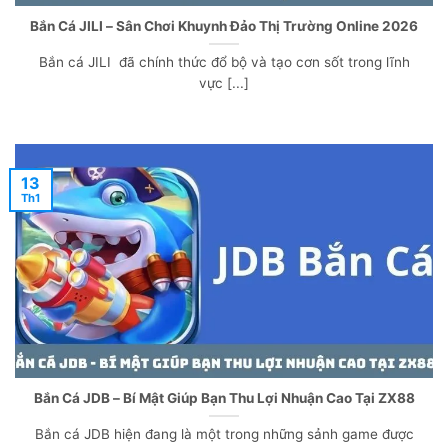
Bắn Cá JILI – Sân Chơi Khuynh Đảo Thị Trường Online 2026
Bắn cá JILI đã chính thức đổ bộ và tạo cơn sốt trong lĩnh
vực [...]
13
Th1
Bắn Cá JDB – Bí Mật Giúp Bạn Thu Lợi Nhuận Cao Tại ZX88
Bắn cá JDB hiện đang là một trong những sảnh game được