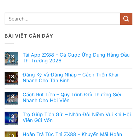
BÀI VIẾT GẦN ĐÂY
Tải App ZX88 – Cá Cược Ứng Dụng Hàng Đầu
13
Thị Trường 2026
Th1
Không
có
Đăng Ký Và Đăng Nhập – Cách Triển Khai
bình
13
luận
Nhanh Cho Tân Binh
Th1
ở
Tải
Không
App
có
Cách Rút Tiền – Quy Trình Đổi Thưởng Siêu
ZX88
bình
13
–
luận
Nhanh Cho Hội Viên
Th1
Cá
ở
Cược
Đăng
Không
Ứng
Ký
có
Trợ Giúp Tiền Gửi – Nhân Đôi Niềm Vui Khi Hội
Dụng
Và
bình
13
Hàng
Đăng
luận
Viên Gửi Vốn
Th1
Đầu
Nhập
ở
Thị
–
Cách
Không
Trường
Cách
Rút
có
Hoàn Trả Tức Thì ZX88 – Khuyến Mãi Hoàn
2026
Triển
Tiền
bình
13