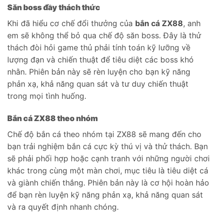
Săn boss đầy thách thức
Khi đã hiểu cơ chế đổi thưởng của
bắn cá ZX88
, anh
em sẽ không thể bỏ qua chế độ săn boss. Đây là thử
thách đòi hỏi game thủ phải tính toán kỹ lưỡng về
lượng đạn và chiến thuật để tiêu diệt các boss khó
nhằn. Phiên bản này sẽ rèn luyện cho bạn kỹ năng
phản xạ, khả năng quan sát và tư duy chiến thuật
trong mọi tình huống.
Bắn cá ZX88 theo nhóm
Chế độ bắn cá theo nhóm tại ZX88 sẽ mang đến cho
bạn trải nghiệm bắn cá cực kỳ thú vị và thử thách. Bạn
sẽ phải phối hợp hoặc cạnh tranh với những người chơi
khác trong cùng một màn chơi, mục tiêu là tiêu diệt cá
và giành chiến thắng. Phiên bản này là cơ hội hoàn hảo
để bạn rèn luyện kỹ năng phản xạ, khả năng quan sát
và ra quyết định nhanh chóng.