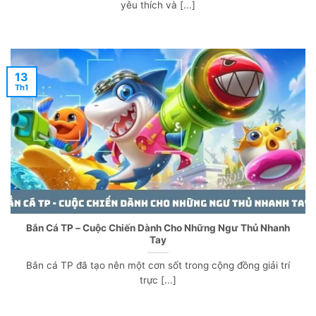
yêu thích và [...]
13
Th1
Bắn Cá TP – Cuộc Chiến Dành Cho Những Ngư Thủ Nhanh
Tay
Bắn cá TP đã tạo nên một cơn sốt trong cộng đồng giải trí
trực [...]