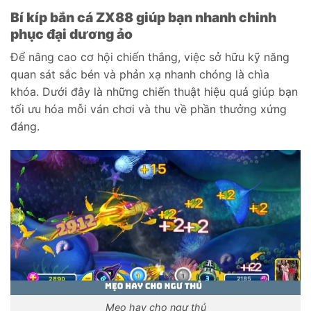
Bí kíp bắn cá ZX88 giúp bạn nhanh chinh
phục đại dương ảo
Để nâng cao cơ hội chiến thắng, việc sở hữu kỹ năng
quan sát sắc bén và phản xạ nhanh chóng là chìa
khóa. Dưới đây là những chiến thuật hiệu quả giúp bạn
tối ưu hóa mỗi ván chơi và thu về phần thưởng xứng
đáng.
Mẹo hay cho ngư thủ