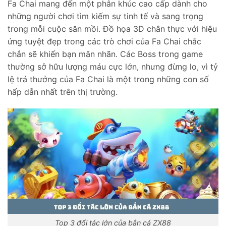
Fa Chai mang đến một phân khúc cao cấp dành cho
những người chơi tìm kiếm sự tinh tế và sang trọng
trong mỗi cuộc săn mồi. Đồ họa 3D chân thực với hiệu
ứng tuyệt đẹp trong các trò chơi của Fa Chai chắc
chắn sẽ khiến bạn mãn nhãn. Các Boss trong game
thường sở hữu lượng máu cực lớn, nhưng đừng lo, vì tỷ
lệ trả thưởng của Fa Chai là một trong những con số
hấp dẫn nhất trên thị trường.
Top 3 đối tác lớn của bắn cá ZX88