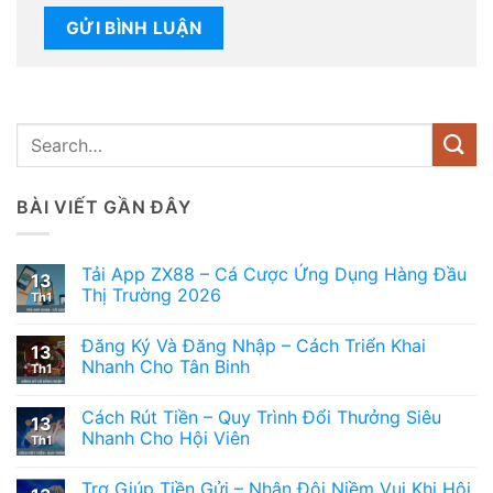
BÀI VIẾT GẦN ĐÂY
Tải App ZX88 – Cá Cược Ứng Dụng Hàng Đầu
13
Thị Trường 2026
Th1
Không
có
Đăng Ký Và Đăng Nhập – Cách Triển Khai
bình
13
luận
Nhanh Cho Tân Binh
Th1
ở
Tải
Không
App
có
Cách Rút Tiền – Quy Trình Đổi Thưởng Siêu
ZX88
bình
13
–
luận
Nhanh Cho Hội Viên
Th1
Cá
ở
Cược
Đăng
Không
Ứng
Ký
có
Trợ Giúp Tiền Gửi – Nhân Đôi Niềm Vui Khi Hội
Dụng
Và
bình