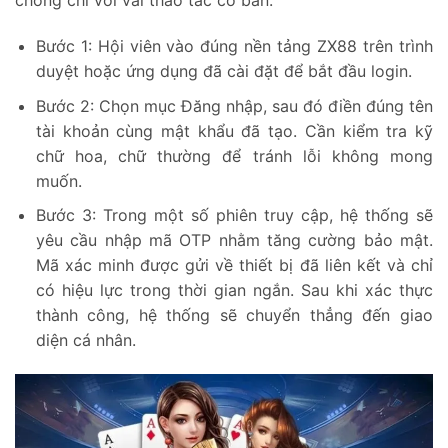
chóng chỉ với vài thao tác cơ bản:
Bước 1: Hội viên vào đúng nền tảng ZX88 trên trình
duyệt hoặc ứng dụng đã cài đặt để bắt đầu login.
Bước 2: Chọn mục Đăng nhập, sau đó điền đúng tên
tài khoản cùng mật khẩu đã tạo. Cần kiểm tra kỹ
chữ hoa, chữ thường để tránh lỗi không mong
muốn.
Bước 3: Trong một số phiên truy cập, hệ thống sẽ
yêu cầu nhập mã OTP nhằm tăng cường bảo mật.
Mã xác minh được gửi về thiết bị đã liên kết và chỉ
có hiệu lực trong thời gian ngắn. Sau khi xác thực
thành công, hệ thống sẽ chuyển thẳng đến giao
diện cá nhân.