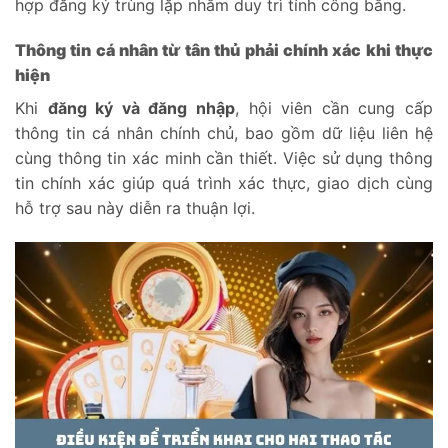
hợp đăng ký trùng lặp nhằm duy trì tính công bằng.
Thông tin cá nhân từ tân thủ phải chính xác khi thực
hiện
Khi
đăng ký và đăng nhập
, hội viên cần cung cấp
thông tin cá nhân chính chủ, bao gồm dữ liệu liên hệ
cùng thông tin xác minh cần thiết. Việc sử dụng thông
tin chính xác giúp quá trình xác thực, giao dịch cùng
hỗ trợ sau này diễn ra thuận lợi.