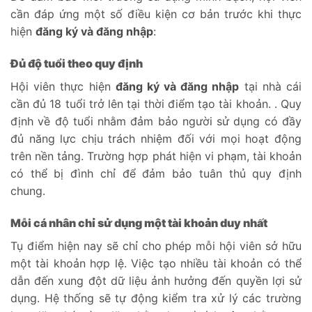
cần đáp ứng một số điều kiện cơ bản trước khi thực
hiện
đăng ký và đăng nhập
:
Đủ độ tuổi theo quy định
Hội viên thực hiện
đăng ký và đăng nhập
tại nhà cái
cần đủ 18 tuổi trở lên tại thời điểm tạo tài khoản. . Quy
định về độ tuổi nhằm đảm bảo người sử dụng có đầy
đủ năng lực chịu trách nhiệm đối với mọi hoạt động
trên nền tảng. Trường hợp phát hiện vi phạm, tài khoản
có thể bị đình chỉ để đảm bảo tuân thủ quy định
chung.
Mỗi cá nhân chỉ sử dụng một tài khoản duy nhất
Tụ điểm hiện nay sẽ chỉ cho phép mỗi hội viên sở hữu
một tài khoản hợp lệ. Việc tạo nhiều tài khoản có thể
dẫn đến xung đột dữ liệu ảnh hưởng đến quyền lợi sử
dụng. Hệ thống sẽ tự động kiểm tra xử lý các trường