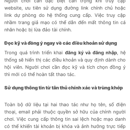
Người chơi cần đặc biệt cẩn trọng khi truy cập
website, ưu tiên sử dụng đường link chính chủ hoặc
link dự phòng do hệ thống cung cấp. Việc truy cập
nhầm trang giả mạo có thể dẫn đến mất thông tin cá
nhân hoặc bị lừa đảo tài chính.
Đọc kỹ và đồng ý ngay về các điều khoản sử dụng
Trong quá trình triển khai
đăng ký và đăng nhập
, hệ
thống sẽ hiển thị các điều khoản và quy định dành cho
hội viên. Người chơi cần đọc kỹ và tích chọn đồng ý
thì mới có thể hoàn tất thao tác.
Sử dụng thông tin từ tân thủ chính xác và trùng khớp
Toàn bộ dữ liệu tại hai thao tác như họ tên, số điện
thoại, email phải thuộc quyền sở hữu của chính người
chơi. Việc cung cấp thông tin sai lệch hoặc mạo danh
có thể khiến tài khoản bị khóa và ảnh hưởng trực tiếp