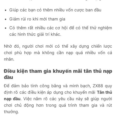
Giúp các bạn có thêm nhiều vốn cược ban đầu
Giảm rủi ro khi mới tham gia
Có thêm rất nhiều các cơ hội để có thể thử nghiệm
các hình thức giải trí khác.
Nhờ đó, người chơi mới có thể xây dựng chiến lược
chơi phù hợp mà không cần nạp quá nhiều vốn cá
nhân.
Điều kiện tham gia khuyến mãi tân thủ nạp
đầu
Để đảm bảo tính công bằng và minh bạch, ZX88 quy
định rõ các điều kiện áp dụng cho khuyến mãi
Tân thủ
nạp đầu
. Việc nắm rõ các yêu cầu này sẽ giúp người
chơi chủ động hơn trong quá trình tham gia và rút
thưởng.