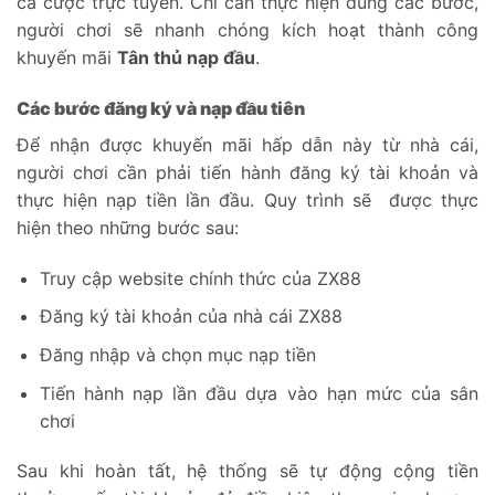
cá cược trực tuyến. Chỉ cần thực hiện đúng các bước,
người chơi sẽ nhanh chóng kích hoạt thành công
khuyến mãi
Tân thủ nạp đầu
.
Các bước đăng ký và nạp đầu tiên
Để nhận được khuyến mãi hấp dẫn này từ nhà cái,
người chơi cần phải tiến hành đăng ký tài khoản và
thực hiện nạp tiền lần đầu. Quy trình sẽ được thực
hiện theo những bước sau:
Truy cập website chính thức của ZX88
Đăng ký tài khoản của nhà cái ZX88
Đăng nhập và chọn mục nạp tiền
Tiến hành nạp lần đầu dựa vào hạn mức của sân
chơi
Sau khi hoàn tất, hệ thống sẽ tự động cộng tiền