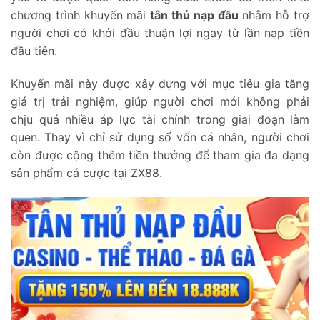
chương trình khuyến mãi
tân thủ nạp đầu
nhằm hỗ trợ
người chơi có khởi đầu thuận lợi ngay từ lần nạp tiền
đầu tiên.
Khuyến mãi này được xây dựng với mục tiêu gia tăng
giá trị trải nghiệm, giúp người chơi mới không phải
chịu quá nhiều áp lực tài chính trong giai đoạn làm
quen. Thay vì chỉ sử dụng số vốn cá nhân, người chơi
còn được cộng thêm tiền thưởng để tham gia đa dạng
sản phẩm cá cược tại ZX88.