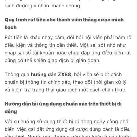
dịch được ghi nhận nhanh chóng.
Quy trình rút tiền cho thành viên thắng cược minh
bạch
Rút tiền là khâu nhạy cảm, đòi hỏi hội viên phải nắm rõ
điều kiện và thông tin cần thiết. Một sai sót nhỏ như
nhập sai số tài khoản hoặc chưa đáp ứng điều kiện rút
cũng có thể khiến giao dịch bị gián đoạn.
Thông qua
hướng dẫn ZX88
, hội viên sẽ biết cách
chuẩn bị thông tin chính xác, theo dõi thời gian xử lý
và kiểm tra trạng thái giao dịch một cách chân thực.
Hướng dẫn tải ứng dụng chuẩn xác trên thiết bị di
động
Với xu hướng sử dụng thiết bị di động ngày càng phổ
biến, việc cài đặt ứng dụng cá cược đúng cách là điều
cần thiết. Người mới thường gặp khó khăn ở các bước