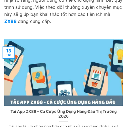
nhật rõ ràng, người dùng có thể chủ động nắm bắt quy
trình sử dụng. Việc theo dõi thường xuyên chuyên mục
này sẽ giúp bạn khai thác tốt hơn các tiện ích mà
ZX88
đang cung cấp.
13
Th1
Tải App ZX88 – Cá Cược Ứng Dụng Hàng Đầu Thị Trường
2026
Tải app là lựa chọn phù hợp cho nhu cầu sử dụng dịch vụ cá