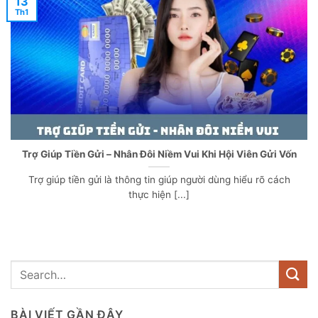
13
Th1
Trợ Giúp Tiền Gửi – Nhân Đôi Niềm Vui Khi Hội Viên Gửi Vốn
Trợ giúp tiền gửi là thông tin giúp người dùng hiểu rõ cách
thực hiện [...]
BÀI VIẾT GẦN ĐÂY