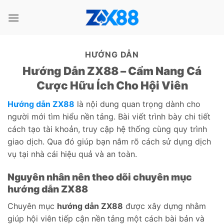
Bỏ
qua
nội
dung
HƯỚNG DẪN
Hướng Dẫn ZX88 – Cẩm Nang Cá
Cược Hữu Ích Cho Hội Viên
Hướng dẫn ZX88
là nội dung quan trọng dành cho
người mới tìm hiểu nền tảng. Bài viết trình bày chi tiết
cách tạo tài khoản, truy cập hệ thống cùng quy trình
giao dịch. Qua đó giúp bạn nắm rõ cách sử dụng dịch
vụ tại nhà cái hiệu quả và an toàn.
Nguyên nhân nên theo dõi chuyên mục
hướng dẫn ZX88
Chuyên mục
hướng dẫn ZX88
được xây dựng nhằm
giúp hội viên tiếp cận nền tảng một cách bài bản và