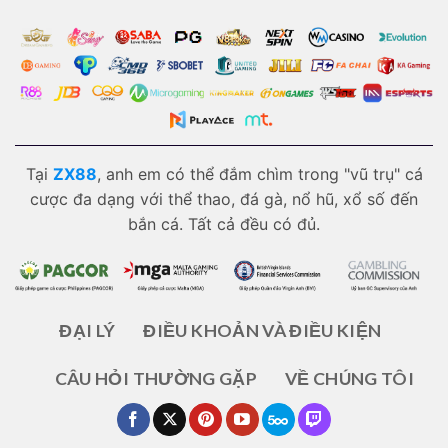
Vui
Thì
Khi
ZX88
Hội
–
Viên
Khuyến
Gửi
Mãi
Vốn
Hoàn
Tiền
Mỗi
Ngày
Tại
ZX88
, anh em có thể đắm chìm trong "vũ trụ" cá
cược đa dạng với thể thao, đá gà, nổ hũ, xổ số đến
bắn cá. Tất cả đều có đủ.
ĐẠI LÝ
ĐIỀU KHOẢN VÀ ĐIỀU KIỆN
CÂU HỎI THƯỜNG GẶP
VỀ CHÚNG TÔI