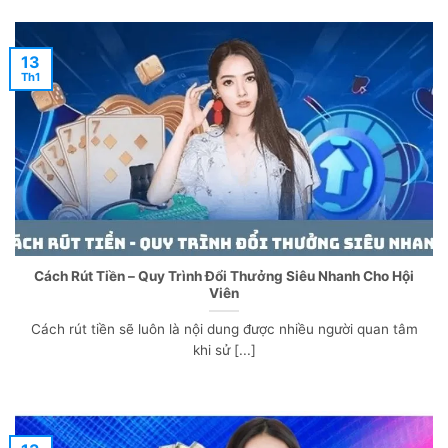
13
Th1
Cách Rút Tiền – Quy Trình Đổi Thưởng Siêu Nhanh Cho Hội
Viên
Cách rút tiền sẽ luôn là nội dung được nhiều người quan tâm
khi sử [...]