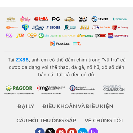
Tại
ZX88
, anh em có thể đắm chìm trong "vũ trụ" cá
cược đa dạng với thể thao, đá gà, nổ hũ, xổ số đến
bắn cá. Tất cả đều có đủ.
ĐẠI LÝ
ĐIỀU KHOẢN VÀ ĐIỀU KIỆN
CÂU HỎI THƯỜNG GẶP
VỀ CHÚNG TÔI