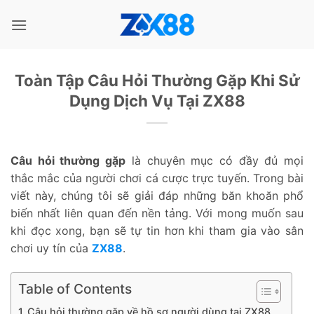
Bỏ
qua
nội
dung
Toàn Tập Câu Hỏi Thường Gặp Khi Sử
Dụng Dịch Vụ Tại ZX88
Câu hỏi thường gặp
là chuyên mục có đầy đủ mọi
thắc mắc của người chơi cá cược trực tuyến. Trong bài
viết này, chúng tôi sẽ giải đáp những băn khoăn phổ
biến nhất liên quan đến nền tảng. Với mong muốn sau
khi đọc xong, bạn sẽ tự tin hơn khi tham gia vào sân
chơi uy tín của
ZX88
.
Table of Contents
Câu hỏi thường gặp về hồ sơ người dùng tại ZX88