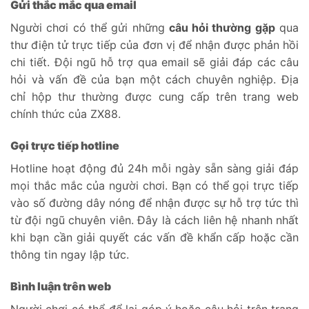
Gửi thắc mắc qua email
Người chơi có thể gửi những
câu hỏi thường gặp
qua
thư điện tử trực tiếp của đơn vị để nhận được phản hồi
chi tiết. Đội ngũ hỗ trợ qua email sẽ giải đáp các câu
hỏi và vấn đề của bạn một cách chuyên nghiệp. Địa
chỉ hộp thư thường được cung cấp trên trang web
chính thức của ZX88.
Gọi trực tiếp hotline
Hotline hoạt động đủ 24h mỗi ngày sẵn sàng giải đáp
mọi thắc mắc của người chơi. Bạn có thể gọi trực tiếp
vào số đường dây nóng để nhận được sự hỗ trợ tức thì
từ đội ngũ chuyên viên. Đây là cách liên hệ nhanh nhất
khi bạn cần giải quyết các vấn đề khẩn cấp hoặc cần
thông tin ngay lập tức.
Bình luận trên web
Người chơi có thể để lại góp ý hoặc câu hỏi trên trang