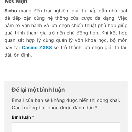
Kết luận
Sicbo
mang đến trải nghiệm giải trí hấp dẫn nhờ luật
dễ tiếp cận cùng hệ thống cửa cược đa dạng. Việc
nắm rõ vận hành và lựa chọn chiến thuật phù hợp giúp
quá trình tham gia trở nên chủ động hơn. Khi kết hợp
quan sát hợp lý cùng quản lý vốn khoa học, bộ môn
này tại
Casino ZX88
sẽ trở thành lựa chọn giải trí lâu
dài, ổn định.
Để lại một bình luận
Email của bạn sẽ không được hiển thị công khai.
Các trường bắt buộc được đánh dấu
*
Bình luận
*