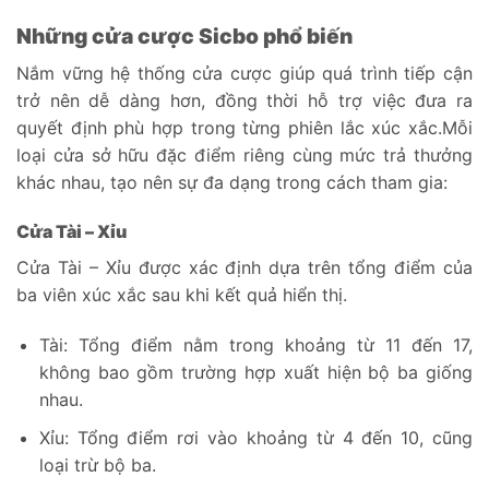
Những cửa cược Sicbo phổ biến
Nắm vững hệ thống cửa cược giúp quá trình tiếp cận
trở nên dễ dàng hơn, đồng thời hỗ trợ việc đưa ra
quyết định phù hợp trong từng phiên lắc xúc xắc.Mỗi
loại cửa sở hữu đặc điểm riêng cùng mức trả thưởng
khác nhau, tạo nên sự đa dạng trong cách tham gia:
Cửa Tài – Xỉu
Cửa Tài – Xỉu được xác định dựa trên tổng điểm của
ba viên xúc xắc sau khi kết quả hiển thị.
Tài: Tổng điểm nằm trong khoảng từ 11 đến 17,
không bao gồm trường hợp xuất hiện bộ ba giống
nhau.
Xỉu: Tổng điểm rơi vào khoảng từ 4 đến 10, cũng
loại trừ bộ ba.