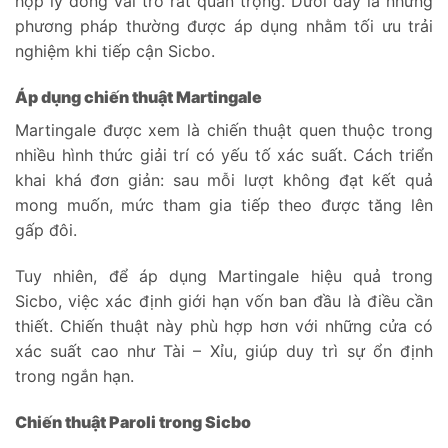
hợp lý đóng vai trò rất quan trọng. Dưới đây là những
phương pháp thường được áp dụng nhằm tối ưu trải
nghiệm khi tiếp cận Sicbo.
Áp dụng chiến thuật Martingale
Martingale được xem là chiến thuật quen thuộc trong
nhiều hình thức giải trí có yếu tố xác suất. Cách triển
khai khá đơn giản: sau mỗi lượt không đạt kết quả
mong muốn, mức tham gia tiếp theo được tăng lên
gấp đôi.
Tuy nhiên, để áp dụng Martingale hiệu quả trong
Sicbo, việc xác định giới hạn vốn ban đầu là điều cần
thiết. Chiến thuật này phù hợp hơn với những cửa có
xác suất cao như Tài – Xỉu, giúp duy trì sự ổn định
trong ngắn hạn.
Chiến thuật Paroli trong Sicbo