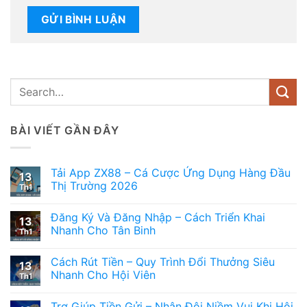
BÀI VIẾT GẦN ĐÂY
Tải App ZX88 – Cá Cược Ứng Dụng Hàng Đầu
13
Thị Trường 2026
Th1
Không
có
Đăng Ký Và Đăng Nhập – Cách Triển Khai
bình
13
luận
Nhanh Cho Tân Binh
Th1
ở
Tải
Không
App
có
Cách Rút Tiền – Quy Trình Đổi Thưởng Siêu
ZX88
bình
13
–
luận
Nhanh Cho Hội Viên
Th1
Cá
ở
Cược
Đăng
Không
Ứng
Ký
có
Trợ Giúp Tiền Gửi – Nhân Đôi Niềm Vui Khi Hội
Dụng
Và
bình