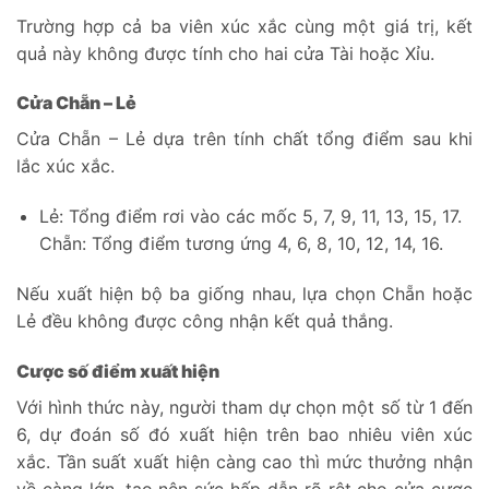
Trường hợp cả ba viên xúc xắc cùng một giá trị, kết
quả này không được tính cho hai cửa Tài hoặc Xỉu.
Cửa Chẵn – Lẻ
Cửa Chẵn – Lẻ dựa trên tính chất tổng điểm sau khi
lắc xúc xắc.
Lẻ: Tổng điểm rơi vào các mốc 5, 7, 9, 11, 13, 15, 17.
Chẵn: Tổng điểm tương ứng 4, 6, 8, 10, 12, 14, 16.
Nếu xuất hiện bộ ba giống nhau, lựa chọn Chẵn hoặc
Lẻ đều không được công nhận kết quả thắng.
Cược số điểm xuất hiện
Với hình thức này, người tham dự chọn một số từ 1 đến
6, dự đoán số đó xuất hiện trên bao nhiêu viên xúc
xắc. Tần suất xuất hiện càng cao thì mức thưởng nhận
về càng lớn, tạo nên sức hấp dẫn rõ rệt cho cửa cược