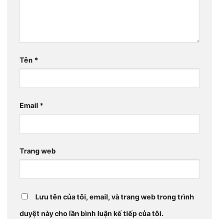
Tên
*
Email
*
Trang web
Lưu tên của tôi, email, và trang web trong trình
duyệt này cho lần bình luận kế tiếp của tôi.