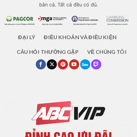
bắn cá. Tất cả đều có đủ.
ĐẠI LÝ
ĐIỀU KHOẢN VÀ ĐIỀU KIỆN
CÂU HỎI THƯỜNG GẶP
VỀ CHÚNG TÔI