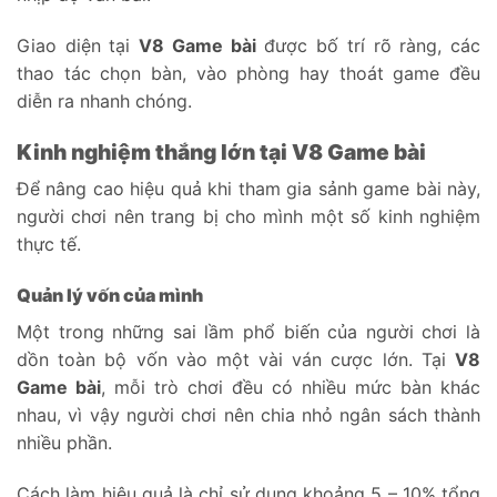
Giao diện tại
V8 Game bài
được bố trí rõ ràng, các
thao tác chọn bàn, vào phòng hay thoát game đều
diễn ra nhanh chóng.
Kinh nghiệm thắng lớn tại V8 Game bài
Để nâng cao hiệu quả khi tham gia sảnh game bài này,
người chơi nên trang bị cho mình một số kinh nghiệm
thực tế.
Quản lý vốn của mình
Một trong những sai lầm phổ biến của người chơi là
dồn toàn bộ vốn vào một vài ván cược lớn. Tại
V8
Game bài
, mỗi trò chơi đều có nhiều mức bàn khác
nhau, vì vậy người chơi nên chia nhỏ ngân sách thành
nhiều phần.
Cách làm hiệu quả là chỉ sử dụng khoảng 5 – 10% tổng