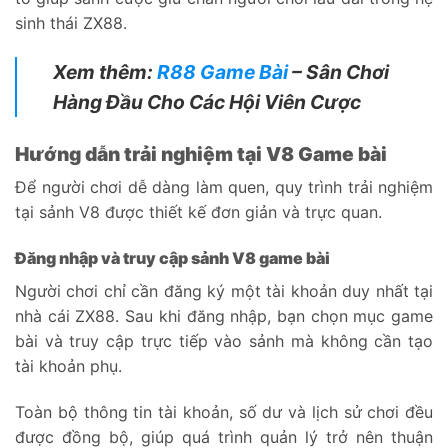
sinh thái ZX88.
Xem thêm:
R88 Game Bài
– Sân Chơi
Hàng Đầu Cho Các Hội Viên Cược
Hướng dẫn trải nghiệm tại V8 Game bài
Để người chơi dễ dàng làm quen, quy trình trải nghiệm
tại sảnh V8 được thiết kế đơn giản và trực quan.
Đăng nhập và truy cập sảnh V8 game bài
Người chơi chỉ cần đăng ký một tài khoản duy nhất tại
nhà cái ZX88. Sau khi đăng nhập, bạn chọn mục game
bài và truy cập trực tiếp vào sảnh mà không cần tạo
tài khoản phụ.
Toàn bộ thông tin tài khoản, số dư và lịch sử chơi đều
được đồng bộ, giúp quá trình quản lý trở nên thuận