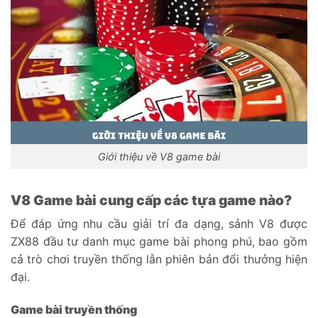
Giới thiệu về V8 game bài
V8 Game bài cung cấp các tựa game nào?
Để đáp ứng nhu cầu giải trí đa dạng, sảnh V8 được
ZX88 đầu tư danh mục game bài phong phú, bao gồm
cả trò chơi truyền thống lẫn phiên bản đổi thưởng hiện
đại.
Game bài truyền thống