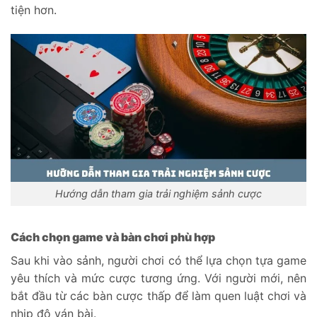
tiện hơn.
Hướng dẫn tham gia trải nghiệm sảnh cược
Cách chọn game và bàn chơi phù hợp
Sau khi vào sảnh, người chơi có thể lựa chọn tựa game
yêu thích và mức cược tương ứng. Với người mới, nên
bắt đầu từ các bàn cược thấp để làm quen luật chơi và
nhịp độ ván bài.