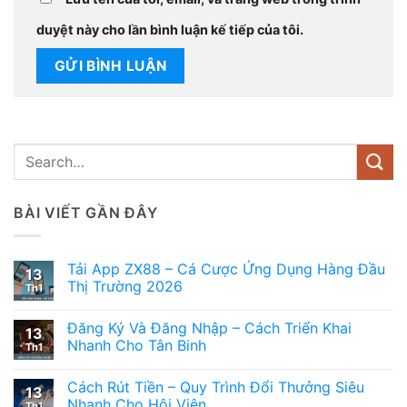
duyệt này cho lần bình luận kế tiếp của tôi.
BÀI VIẾT GẦN ĐÂY
Tải App ZX88 – Cá Cược Ứng Dụng Hàng Đầu
13
Thị Trường 2026
Th1
Không
có
Đăng Ký Và Đăng Nhập – Cách Triển Khai
bình
13
luận
Nhanh Cho Tân Binh
Th1
ở
Tải
Không
App
có
Cách Rút Tiền – Quy Trình Đổi Thưởng Siêu
ZX88
bình
13
–
luận
Nhanh Cho Hội Viên
Th1