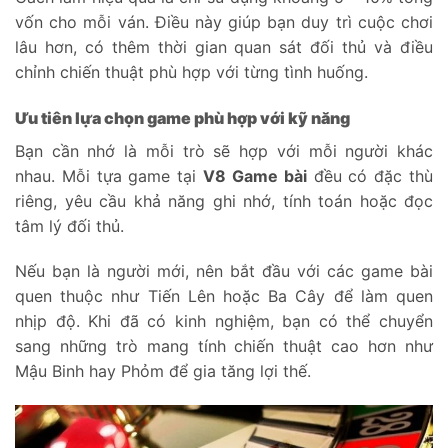
vốn cho mỗi ván. Điều này giúp bạn duy trì cuộc chơi
lâu hơn, có thêm thời gian quan sát đối thủ và điều
chỉnh chiến thuật phù hợp với từng tình huống.
Ưu tiên lựa chọn game phù hợp với kỹ năng
Bạn cần nhớ là mỗi trò sẽ hợp với mỗi người khác
nhau. Mỗi tựa game tại
V8 Game bài
đều có đặc thù
riêng, yêu cầu khả năng ghi nhớ, tính toán hoặc đọc
tâm lý đối thủ.
Nếu bạn là người mới, nên bắt đầu với các game bài
quen thuộc như Tiến Lên hoặc Ba Cây để làm quen
nhịp độ. Khi đã có kinh nghiệm, bạn có thể chuyển
sang những trò mang tính chiến thuật cao hơn như
Mậu Binh hay Phỏm để gia tăng lợi thế.